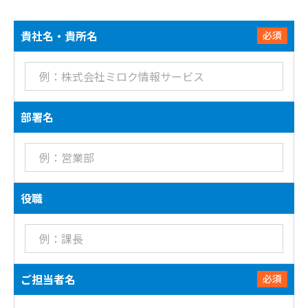
貴社名・貴所名
必須
部署名
役職
ご担当者名
必須