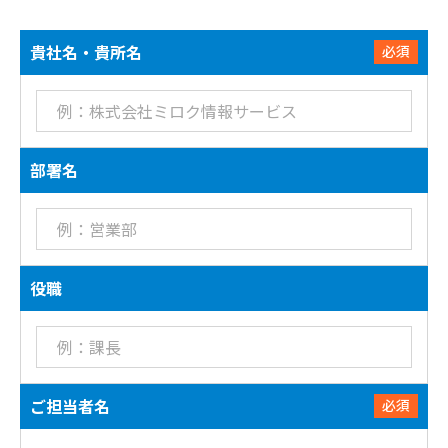
貴社名・貴所名
必須
部署名
役職
ご担当者名
必須