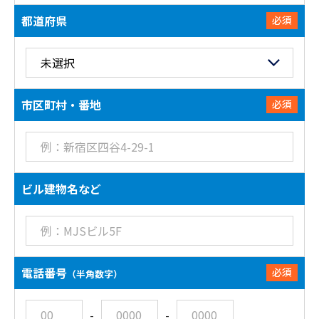
都道府県
必須
市区町村・番地
必須
ビル建物名など
電話番号
必須
（半角数字）
-
-