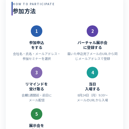
HOW TO PARTICIPATE
参加方法
1
2
参加申込
バーチャル展示会
をする
に登録する
会社名・氏名・メールアドレス・
届いた申込完了メールのURLから同
参加セミナーを選択
じメールアドレスで登録
3
4
リマインドを
当日
受け取る
入場する
会期1週間前・前日に
8月24日（月）9:30〜
メール配信
メールのURLから入場
5
展示会を