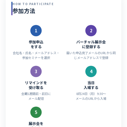
HOW TO PARTICIPATE
参加方法
1
2
参加申込
バーチャル展示会
をする
に登録する
会社名・氏名・メールアドレス・
届いた申込完了メールのURLから同
参加セミナーを選択
じメールアドレスで登録
3
4
リマインドを
当日
受け取る
入場する
会期1週間前・前日に
8月24日（月）9:30〜
メール配信
メールのURLから入場
5
展示会を