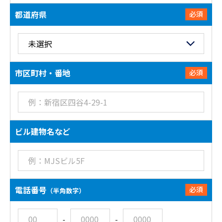
都道府県
必須
市区町村・番地
必須
ビル建物名など
電話番号
必須
（半角数字）
-
-