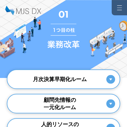
月次決算早期化ルーム
顧問先情報の
一元化ルーム
人的リソースの