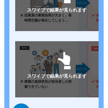
スワイプで結果が見られます
従業員の業務負荷が大きく、長
適正な
時間労働が発生してしまう…
務量の
スワイプで結果が見られます
業務の進捗状況が担当者しか把
案件ご
握できていない
状況を