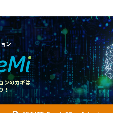
ション
ョンのカギは
り！