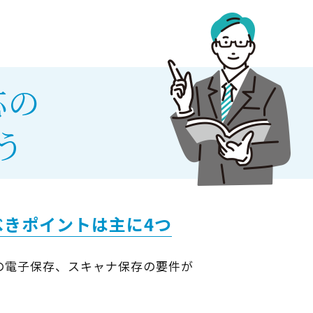
応の
う
きポイントは主に4つ
類の電子保存、スキャナ保存の要件が