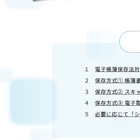
１
電子帳簿保存法
２
保存方式① 帳簿
３
保存方式② スキ
４
保存方式③ 電子
５
必要に応じて「シ