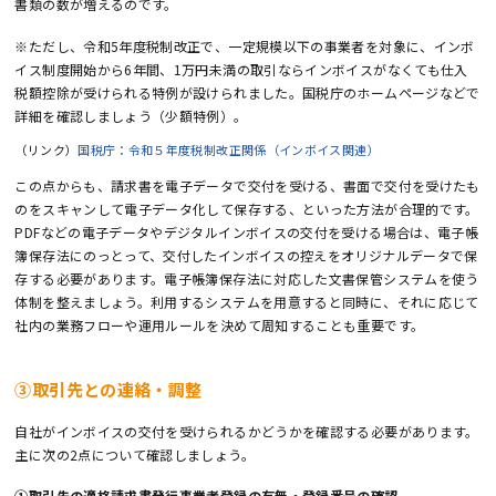
書類の数が増えるのです。
※ただし、令和5年度税制改正で、一定規模以下の事業者を対象に、インボ
イス制度開始から6年間、1万円未満の取引ならインボイスがなくても仕入
税額控除が受けられる特例が設けられました。国税庁のホームページなどで
詳細を確認しましょう（少額特例）。
（リンク）
国税庁：令和５年度税制改正関係（インボイス関連）
この点からも、請求書を電子データで交付を受ける、書面で交付を受けたも
のをスキャンして電子データ化して保存する、といった方法が合理的です。
PDFなどの電子データやデジタルインボイスの交付を受ける場合は、電子帳
簿保存法にのっとって、交付したインボイスの控えをオリジナルデータで保
存する必要があります。電子帳簿保存法に対応した文書保管システムを使う
体制を整えましょう。利用するシステムを用意すると同時に、それに応じて
社内の業務フローや運用ルールを決めて周知することも重要です。
③取引先との連絡・調整
自社がインボイスの交付を受けられるかどうかを確認する必要があります。
主に次の2点について確認しましょう。
①取引先の適格請求書発行事業者登録の有無・登録番号の確認