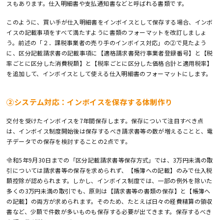
スもあります。仕入明細書や支払通知書などと呼ばれる書類です。
このように、買い手が仕入明細書をインボイスとして保存する場合、インボ
イスの記載事項をすべて満たすように書類のフォーマットを改訂しましょ
う。前述の「２．課税事業者の売り手のインボイス対応」の②で見たよう
に、区分記載請求書の記載事項に【適格請求書発行事業者登録番号】と【税
率ごとに区分した消費税額】と【税率ごとに区分した価格合計と適用税率】
を追加して、インボイスとして使える仕入明細書のフォーマットにします。
②システム対応：インボイスを保存する体制作り
交付を受けたインボイスを7年間保存します。保存について注目すべき点
は、インボイス制度開始後は保存するべき請求書等の数が増えることと、電
子データでの保存を検討することの2点です。
令和5年9月30日までの「区分記載請求書等保存方式」では、3万円未満の取
引については請求書等の保存を求められず、【帳簿への記載】のみで仕入税
額控除が認められます。しかし、インボイス制度では、一部の例外を除いた
多くの3万円未満の取引でも、原則は【請求書等の書類の保存】と【帳簿へ
の記載】の両方が求められます。そのため、たとえば日々の経費精算の領収
書など、少額で件数が多いものも保存する必要が出てきます。保存するべき