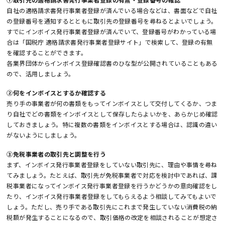
自社の適格請求書発行事業者登録が済んでいる場合などは、書面などで自社
の登録番号を通知するとともに取引先の登録番号を尋ねるとよいでしょう。
すでにインボイス発行事業者登録が済んでいて、登録番号がわかっている場
合は「国税庁 適格請求書発行事業者登録サイト」で検索して、登録の有無
を確認することができます。
各業界団体からインボイス登録確認書のひな型が公開されていることもある
ので、活用しましょう。
②何をインボイスとするか確認する
売り手の事業者が何の書類をもってインボイスとして交付してくるか、つま
り自社でどの書類をインボイスとして保存したらよいかを、あらかじめ確認
しておきましょう。特に複数の書類をインボイスとする場合は、認識の違い
がないようにしましょう。
③免税事業者の取引先と調整を行う
まず、インボイス発行事業者登録をしていない取引先に、理由や事情を尋ね
てみましょう。たとえば、取引先が免税事業者で対応を検討中であれば、課
税事業者になってインボイス発行事業者登録を行うかどうかの意向確認をし
たり、インボイス発行事業者登録をしてもらえるよう相談してみてもよいで
しょう。ただし、売り手である取引先にこれまで発生していない消費税の納
税額が発生することになるので、取引価格の改定を相談されることが想定さ