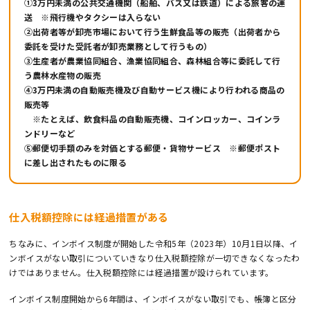
①3万円未満の公共交通機関（船舶、バス又は鉄道）による旅客の運
送 ※飛行機やタクシーは入らない
②出荷者等が卸売市場において行う生鮮食品等の販売（出荷者から
委託を受けた受託者が卸売業務として行うもの）
③生産者が農業協同組合、漁業協同組合、森林組合等に委託して行
う農林水産物の販売
④3万円未満の自動販売機及び自動サービス機により行われる商品の
販売等
※たとえば、飲食料品の自動販売機、コインロッカー、コインラ
ンドリーなど
⑤郵便切手類のみを対価とする郵便・貨物サービス ※郵便ポスト
に差し出されたものに限る
仕入税額控除には経過措置がある
ちなみに、インボイス制度が開始した令和5年（2023年）10月1日以降、イ
ンボイスがない取引についていきなり仕入税額控除が一切できなくなったわ
けではありません。仕入税額控除には経過措置が設けられています。
インボイス制度開始から6年間は、インボイスがない取引でも、帳簿と区分