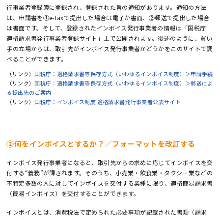
行事業者登録簿に登録され、登録された旨の通知があります。通知の方法
は、申請書を①e-Taxで提出した場合は電子か書面、②郵送で提出した場合
は書面です。そして、登録されたインボイス発行事業者の情報は「国税庁
適格請求書発行事業者登録サイト」上で公開されます。後述のように、買い
手の立場からは、取引先がインボイス発行事業者かどうかをこのサイトで調
べることができます。
（リンク）
国税庁：適格請求書等保存方式（いわゆるインボイス制度）＞申請手続
（リンク）
国税庁：適格請求書等保存方式（いわゆるインボイス制度）＞郵送によ
る提出先のご案内
（リンク）
国税庁：インボイス制度 適格請求書発行事業者公表サイト
②何をインボイスとするか？／フォーマットを改訂する
インボイス発行事業者になると、取引先からの求めに応じてインボイスを交
付する“義務”が課されます。そのうち、小売業・飲食業・タクシー業などの
不特定多数の人に対してインボイスを交付する業種に限り、適格簡易請求書
（簡易インボイス）を交付することができます。
インボイスとは、消費税法で定められた必要事項が記載された書類（請求