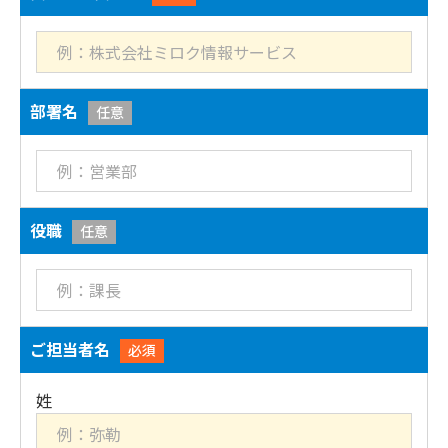
部署名
任意
役職
任意
ご担当者名
必須