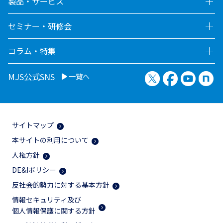
製品・サービス
セミナー・研修会
コラム・特集
X（旧Twitter）
Facebook
YouTu
no
MJS公式SNS
一覧へ
サイトマップ
本サイトの利用について
人権方針
DE&Iポリシー
反社会的勢力に対する基本方針
情報セキュリティ及び
個人情報保護に関する方針