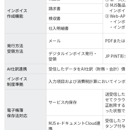
② MJS製品
請求書
インボイス
インボイス
作成機能
③ Web-AP
検収書
・インボイス
・インボイス
仕入明細書
メール
PDFまたはEd
発行方法
受領方法
デジタルインボイス発行・
JP PINT
受領
AI仕訳連携
受信したデータをAI仕訳（財務・会計）債
インボイス
入力項目および消費税計算においてインボイ
制度準拠
送受信した電
せてクラウド
サービス内保存
正削除するこ
電子帳簿
った状態で別
保存法対応
受信したファイ
MJS e-ドキュメントCloud連
タンプ付与し
携