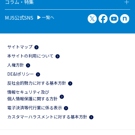
コラム・特集
X（旧Twitter）
Facebook
YouTu
no
MJS公式SNS
一覧へ
サイトマップ
本サイトの利用について
人権方針
DE&Iポリシー
反社会的勢力に対する基本方針
情報セキュリティ及び
個人情報保護に関する方針
電子決済等代行業に係る表示
カスタマーハラスメントに対する基本方針