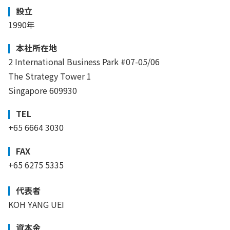
設立
1990年
本社所在地
2 International Business Park #07-05/06
The Strategy Tower 1
Singapore 609930
TEL
+65 6664 3030
FAX
+65 6275 5335
代表者
KOH YANG UEI
資本金