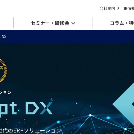
会社案内
IR情
セミナー・研修会
コラム・特
t DX
ション
世代のERPソリューション