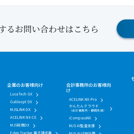
関するお問い合わせはこちら
企業のお客様向け
会計事務所のお客様向
け
LucaTech GX
ACELINK NX-Pro
Galileopt DX
かんたんクラウド
MJSLINK DX
（会計事務所・顧問先様）
ACELINK NX-CE
iCompassNX
MJS税務DX
MJS AI監査支援
Edge Tracker 電子請求書
MJS かげ地計算