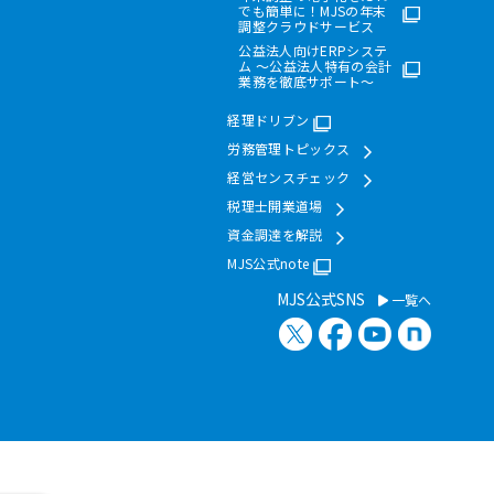
でも簡単に！MJSの年末
調整クラウドサービス
公益法人向けERPシステ
ム ～公益法人特有の会計
業務を徹底サポート～
経理ドリブン
労務管理トピックス
経営センスチェック
税理士開業道場
資金調達を解説
MJS公式note
MJS公式SNS
一覧へ
X（旧Twitter）
Facebook
YouTube
note