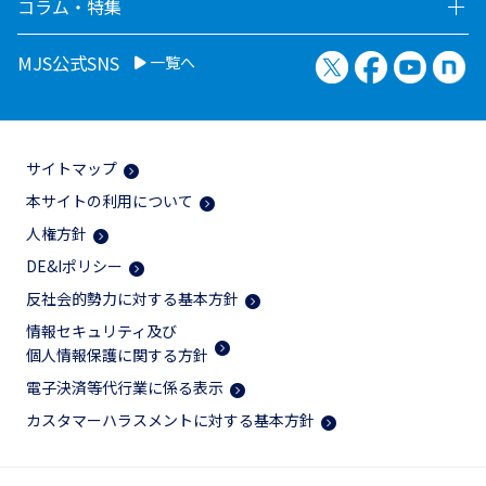
コラム・特集
X（旧Twitter）
Facebook
YouTu
no
MJS公式SNS
一覧へ
サイトマップ
本サイトの利用について
人権方針
DE&Iポリシー
反社会的勢力に対する基本方針
情報セキュリティ及び
個人情報保護に関する方針
電子決済等代行業に係る表示
カスタマーハラスメントに対する基本方針