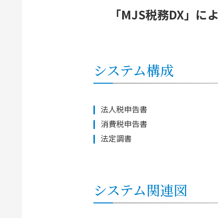
「MJS税務DX」
システム構成
法人税申告書
消費税申告書
法定調書
システム関連図