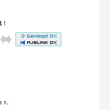
携！
ます。