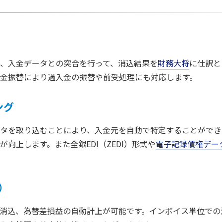
、入金データとの突合を行って、消込結果を
財務大将
に仕訳と
金振替により過入金の振替や前受処理にも対応します。
ング
タを取り込むことにより、入金元を自動で特定することができ
向上します。また全銀EDI（ZEDI）形式や
電子記録債権データ
）
消込、為替差損益の自動計上が可能です。インボイス単位での