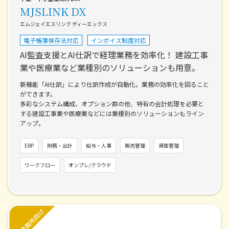
MJSLINK DX
エムジェイエスリンク ディーエックス
電子帳簿保存法対応
インボイス制度対応
AI監査支援とAI仕訳で経理業務を効率化！
建設工事
業や医療業など業種別のソリューションも用意。
新機能「AI仕訳」により仕訳作成が自動化。業務の効率化を図ること
ができます。
多彩なシステム構成、オプション群の他、特有の会計処理を必要と
する建設工事業や医療業などには業種別のソリューションもライン
アップ。
ERP
財務・会計
給与・人事
販売管理
資産管理
ワークフロー
オンプレ/クラウド