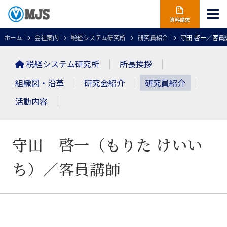
資料請求
ホーム
会社案内
税経システム研究所
研究員紹介
守田 啓一／客員
税経システム研究所
所長挨拶
組織図・沿革
研究会紹介
研究員紹介
活動内容
守田 啓一（もりた けいい
ち）
／客員講師