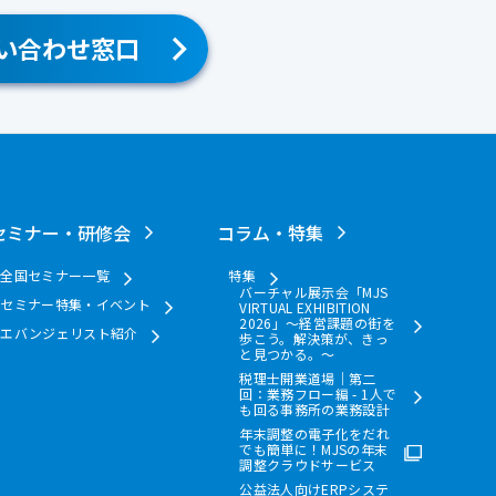
い合わせ窓口
セミナー・研修会
コラム・特集
全国セミナー一覧
特集
バーチャル展示会「MJS
セミナー特集・イベント
VIRTUAL EXHIBITION
2026」～経営課題の街を
エバンジェリスト紹介
歩こう。解決策が、きっ
と見つかる。～
税理士開業道場｜第二
回：業務フロー編 - 1人で
も回る事務所の業務設計
年末調整の電子化をだれ
でも簡単に！MJSの年末
調整クラウドサービス
公益法人向けERPシステ