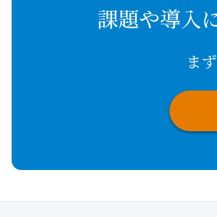
課題や導入
まず