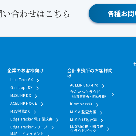
問い合わせはこちら
各種お問
企業のお客様向け
会計事務所のお客様向
け
LucaTech GX
ACELINK NX-Pro
Galileopt DX
かんたんクラウド
MJSLINK DX
（会計事務所・顧問先様）
ACELINK NX-CE
iCompassNX
MJS税務DX
MJS AI監査支援
Edge Tracker 電子請求書
MJS かげ地計算
MJS相続税・贈与税
Edge Trackerシリーズ
クラウドパック
MJS e-ドキュメント