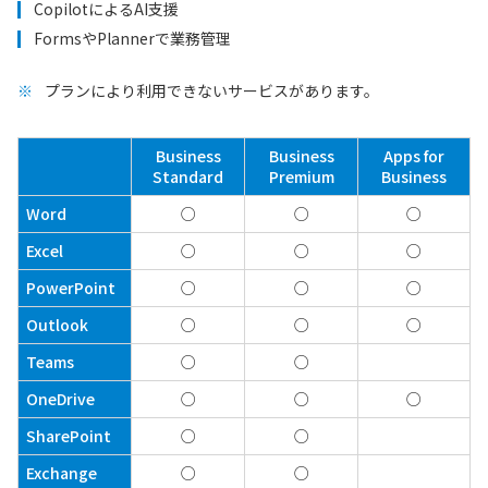
CopilotによるAI支援
FormsやPlannerで業務管理
プランにより利用できないサービスがあります。
Business
Business
Apps for
Standard
Premium
Business
Word
○
○
○
Excel
○
○
○
PowerPoint
○
○
○
Outlook
○
○
○
Teams
○
○
OneDrive
○
○
○
SharePoint
○
○
Exchange
○
○