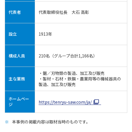
代表者
代表取締役社長 大石 高彰
設立
1913年
構成人員
210名（グループ合計1,166名）
・鋸／刃物類の製造、加工及び販売
主な業務
・製材・石材・鉄鋼・農業用等の機械器具の
製造、加工及び販売
ホームペー
https://tenryu-saw.com/ja/
ジ
本事例の掲載内容は取材当時のものです。