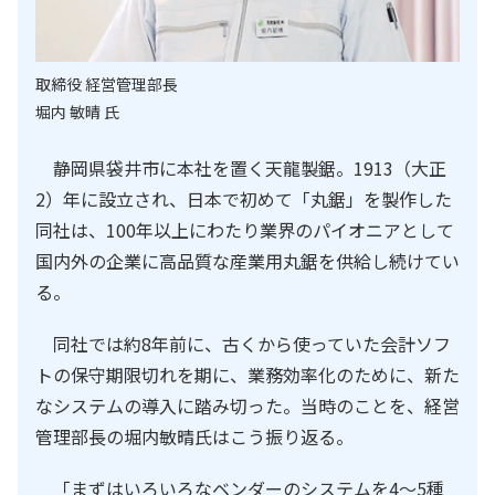
取締役 経営管理部長
堀内 敏晴 氏
静岡県袋井市に本社を置く天龍製鋸。1913（大正
2）年に設立され、日本で初めて「丸鋸」を製作した
同社は、100年以上にわたり業界のパイオニアとして
国内外の企業に高品質な産業用丸鋸を供給し続けてい
る。
同社では約8年前に、古くから使っていた会計ソフ
トの保守期限切れを期に、業務効率化のために、新た
なシステムの導入に踏み切った。当時のことを、経営
管理部長の堀内敏晴氏はこう振り返る。
「まずはいろいろなベンダーのシステムを4～5種