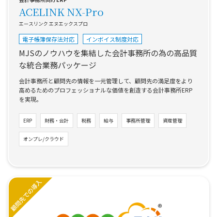
ACELINK NX-Pro
エースリンク エヌエックスプロ
電子帳簿保存法対応
インボイス制度対応
MJSのノウハウを集結した会計事務所の為の高品質
な統合業務パッケージ
会計事務所と顧問先の情報を一元管理して、顧問先の満足度をより
高めるためのプロフェッショナルな価値を創造する会計事務所ERP
を実現。
ERP
財務・会計
税務
給与
事務所管理
資産管理
オンプレ/クラウド