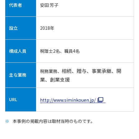
代表者
安田 芳子
設立
2018年
構成人員
税理士2名、職員4名
相続、贈与、事業承継、
開
税務業務、
主な業務
業、
創業支援
URL
http://www.siminkouen.jp/
本事例の掲載内容は取材当時のものです。