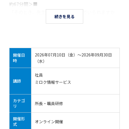
約67分間＞■
「そのとき、先生は“説明できる側”でいられますか
続きを見る
2026年07月10日（金）～2026年09月30日
開催日
時
（水）
社員
講師
ミロク情報サービス
カテゴ
所長・職員研修
リ
開催形
オンライン開催
式