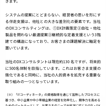
きます。
システムの提案にとどまらない、経営者の思いを形にす
る伴走支援は、他社との大きな差別化の要素です。当社
のDXコンサルティングは、①DX計画策定②自社・他社
製品を問わない最適提案③継続的な定着支援――という3階
建ての構造になっており、お客さまの課題解決に軸足を
置いています。
当社のDXコンサルタントは現在約130 名ですが、将来的
に500名体制を目指しています。これはお客さま支援の
強化であると同時に、当社の人的資本を拡充する重要な
取り組みの一つとなっています。
（※）「ITコーディネータ」の資格取得を通じて習熟したプロセスに
基づき、中小企業や中小零細企業の経営を効率化し、競争力を高める
ためのパートナーとして、お客さまのニーズや状況に応じたIT化・DX