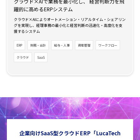
クラウド×AIで業務を最小化し、
経営判断力を飛
躍的に高めるERPシステム
クラウド×AIによりオートメーション・リアルタイム・シェアリン
グを実現し、経理事務の最小化と経営判断の迅速化・高度化を支
援するシステム
ERP
財務・会計
給与・人事
資産管理
ワークフロー
クラウド
SaaS
企業向けSaaS型クラウドERP「LucaTech