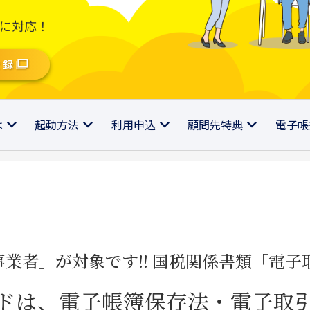
に対応！
登録
は
起動方法
利用申込
顧問先特典
電子帳
の事業者」が対象です!! 国税関係書類「電
ドは、電子帳簿保存法・電子取