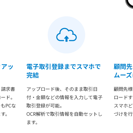
ぐアッ
電子取引登録までスマホで
顧問先
完結
ムーズ
・請求書
アップロード後、そのまま取引日
顧問先様
ロード。
付・金額などの情報を入力して電子
ロードす
もPCな
取引登録が可能。
スマホど
ます。
OCR解析で取引情報を自動セットし
づけを行
ます。