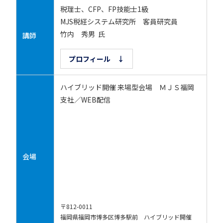
税理士、CFP、FP技能士1級
MJS税経システム研究所 客員研究員
竹内 秀男 氏
講師
プロフィール ↓
ハイブリッド開催 来場型会場 ＭＪＳ福岡
支社／WEB配信
会場
〒812-0011
福岡県福岡市博多区博多駅前 ハイブリッド開催