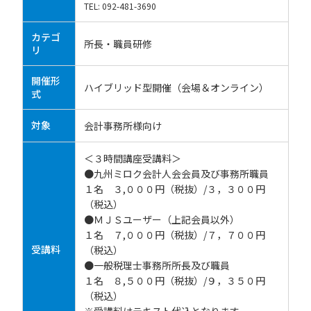
TEL: 092-481-3690
カテゴ
所長・職員研修
リ
開催形
ハイブリッド型開催（会場＆オンライン）
式
対象
会計事務所様向け
＜３時間講座受講料＞
●九州ミロク会計人会会員及び事務所職員
１名 ３,０００円（税抜）/３，３００円
（税込）
●ＭＪＳユーザー（上記会員以外）
１名 ７,０００円（税抜）/７，７００円
受講料
（税込）
●一般税理士事務所所長及び職員
１名 ８,５００円（税抜）/９，３５０円
（税込）