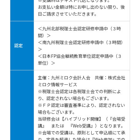
※受講料はテキスト代込となります。
お支払い金額は特にお申し出のない限り、後
日ご請求させていただきます。
＜九州北部税理士会認定研修申請中（３時
間）＞
＜南九州税理士会認定研修申請中（３時間）
認定
＞
＜日本FP協会継続教育単位認定申請中（３
単位）＞
主催：九州ミロク会計人会 共催：株式会社
ミロク情報サービス
※税理士会認定は各税理士会での判断によ
り、認定されない場合もございます。
※ＦＰ認定は審査基準により、認定されない
場合もございます。
当研修会は【ハイブリッド開催】（『会場受
講』 または 『Web受講』）となります。
※会場での受講は、原則として申込順にて承
り、定員を超過した場合は『Web参加』での