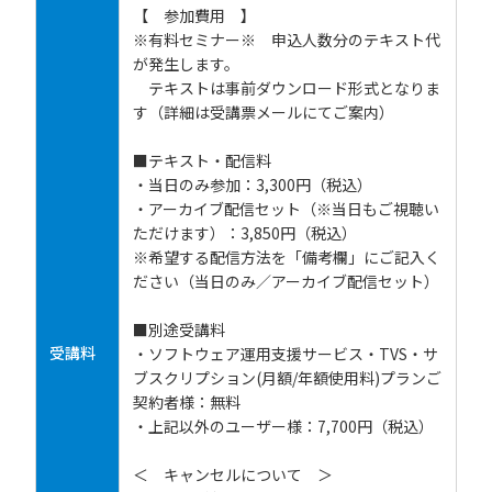
【 参加費用 】
※有料セミナー※ 申込人数分のテキスト代
が発生します。
テキストは事前ダウンロード形式となりま
す（詳細は受講票メールにてご案内）
■テキスト・配信料
・当日のみ参加：3,300円（税込）
・アーカイブ配信セット（※当日もご視聴い
ただけます）：3,850円（税込）
※希望する配信方法を「備考欄」にご記入く
ださい（当日のみ／アーカイブ配信セット）
■別途受講料
受講料
・ソフトウェア運用支援サービス・TVS・サ
ブスクリプション(月額/年額使用料)プランご
契約者様：無料
・上記以外のユーザー様：7,700円（税込）
＜ キャンセルについて ＞