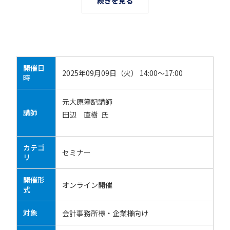
続きを見る
開催日
2025年09月09日（火） 14:00～17:00
時
元大原簿記講師
講師
田辺 直樹 氏
カテゴ
セミナー
リ
開催形
オンライン開催
式
対象
会計事務所様・企業様向け