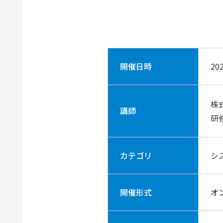
開催日時
20
株
講師
研
カテゴリ
シ
開催形式
オ