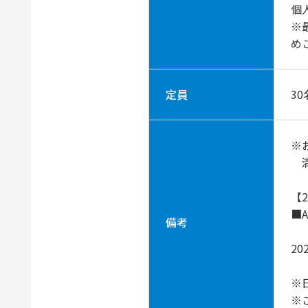
個
※
め
定員
30
※
満
【
■A
備考
20
※
※