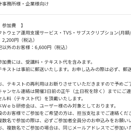
計事務所様・企業様向け
 参加費 】
フトウェア運用支援サービス・TVS・サブスクリプション(月額
：2,200円（税込）
記以外のお客様：6,600円（税込）
参加費には、受講料・テキスト代を含みます。
テキストは事前に郵送いたします。お申し込みの際は必ず、郵
。
お、テキストの再利用はお断りさせていただきますので予めご
キャンセル連絡は開催3日前の正午（土日祝を除く）までにご
セル料（テキスト代）を頂戴いたします。
本Ｗｅｂ研修会は、ユーザー様のみ対象としております。
般のお客様でご参加をご希望の方は、担当支社までご連絡くだ
複数名で参加の際は、必ずご参加者全員分のお申込みをお願い
お、複数名でご参加の場合は、同じメールアドレスでご参加い