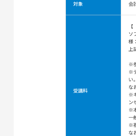
対象
会
【
ソ
様
上
※
※
い
な
受講料
※
ン
※
一
※
な