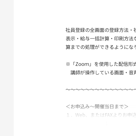
社員登録の全画面の登録方法・
表示・給与一括計算・印刷方法
算までの処理ができるようにな
※「Zooｍ」を使用した配信形
講師が操作している画面・音声
～～～～～～～～～～～～～～
＜お申込み～開催当日まで＞
１．Web、またはFAXよりお
↓