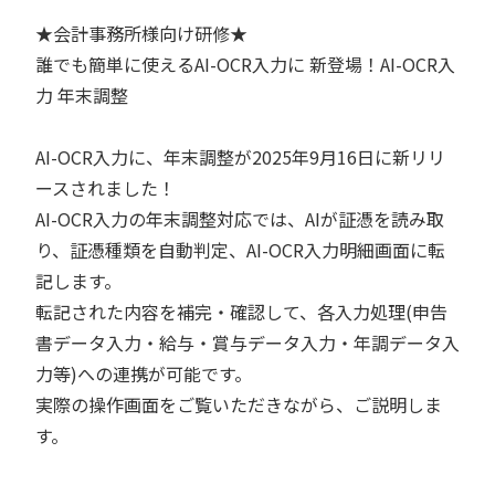
★会計事務所様向け研修★
誰でも簡単に使えるAI-OCR入力に 新登場！AI-OCR入
力 年末調整
AI-OCR入力に、年末調整が2025年9月16日に新リリ
ースされました！
AI-OCR入力の年末調整対応では、AIが証憑を読み取
り、証憑種類を自動判定、AI-OCR入力明細画面に転
記します。
転記された内容を補完・確認して、各入力処理(申告
書データ入力・給与・賞与データ入力・年調データ入
力等)への連携が可能です。
実際の操作画面をご覧いただきながら、ご説明しま
す。