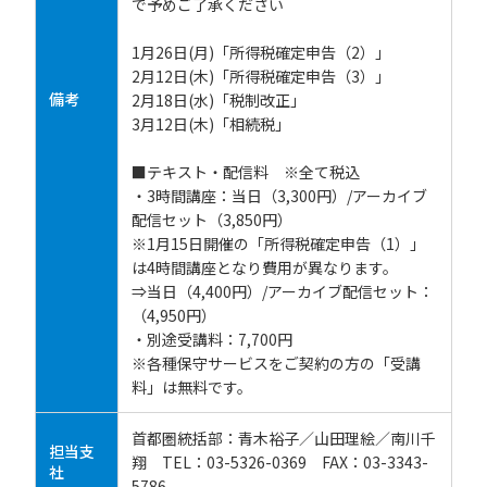
で予めご了承ください
1月26日(月)「所得税確定申告（2）」
2月12日(木)「所得税確定申告（3）」
備考
2月18日(水)「税制改正」
3月12日(木)「相続税」
■テキスト・配信料 ※全て税込
・3時間講座：当日（3,300円）/アーカイブ
配信セット（3,850円）
※1月15日開催の「所得税確定申告（1）」
は4時間講座となり費用が異なります。
⇒当日（4,400円）/アーカイブ配信セット：
（4,950円）
・別途受講料：7,700円
※各種保守サービスをご契約の方の「受講
料」は無料です。
首都圏統括部：青木裕子／山田理絵／南川千
担当支
翔 TEL：03-5326-0369 FAX：03-3343-
社
5786