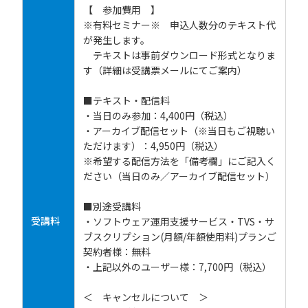
【 参加費用 】
※有料セミナー※ 申込人数分のテキスト代
が発生します。
テキストは事前ダウンロード形式となりま
す（詳細は受講票メールにてご案内）
■テキスト・配信料
・当日のみ参加：4,400円（税込）
・アーカイブ配信セット（※当日もご視聴い
ただけます）：4,950円（税込）
※希望する配信方法を「備考欄」にご記入く
ださい（当日のみ／アーカイブ配信セット）
■別途受講料
受講料
・ソフトウェア運用支援サービス・TVS・サ
ブスクリプション(月額/年額使用料)プランご
契約者様：無料
・上記以外のユーザー様：7,700円（税込）
＜ キャンセルについて ＞