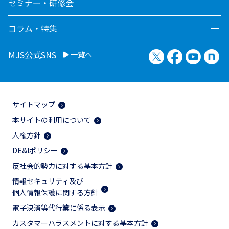
セミナー・研修会
コラム・特集
X（旧Twitter）
Facebook
YouTu
no
MJS公式SNS
一覧へ
サイトマップ
本サイトの利用について
人権方針
DE&Iポリシー
反社会的勢力に対する基本方針
情報セキュリティ及び
個人情報保護に関する方針
電子決済等代行業に係る表示
カスタマーハラスメントに対する基本方針