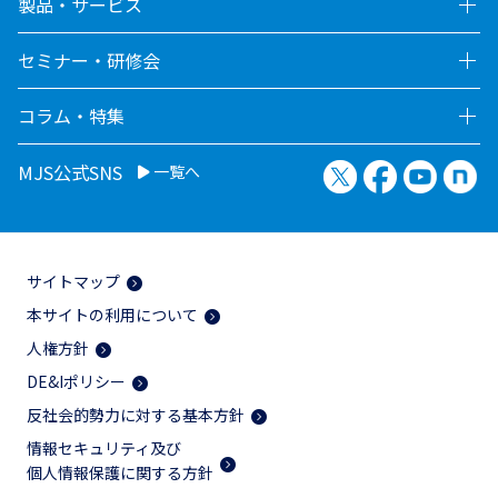
製品・サービス
セミナー・研修会
コラム・特集
X（旧Twitter）
Facebook
YouTu
no
MJS公式SNS
一覧へ
サイトマップ
本サイトの利用について
人権方針
DE&Iポリシー
反社会的勢力に対する基本方針
情報セキュリティ及び
個人情報保護に関する方針