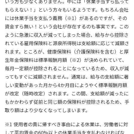
いう方も少なくありません。中には「休業手当すら払って
もらえない！」という方々もいるようです。もちろん会社
には休業手当を支払う義務
（※1）
があるのですが、その
資金すら無い！という会社が存在するのも事実です。この
ように急激に収入が減ってしまった場合、給与から控除さ
れている雇用保険料と源泉所得税は支給額に応じて減額さ
れます。ところが、健康保険料（介護保険料を含む）と厚
生年金保険料は標準報酬月額
（※2）
が決められていて、
毎月一定額が控除されることになっているため、収入が減
ってもすぐに減額されません。通常は、給与の支給額に著
しい変動があった月から4か月目にようやく標準報酬月額
が改定（随時改定）されます。この間、支給額が減ったに
もかかわらず従前と同じ額の保険料が控除されるため、手
取り額はより少なくなってしまいます。
※1
使用者の責に帰すべき事由による休業は、労働者に対
して平均賃金の60%以上の休業手当を支払わなければな