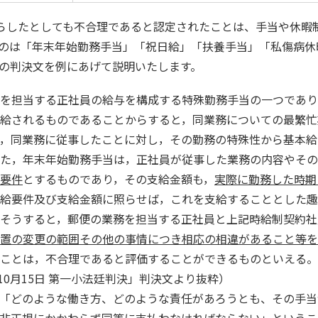
らしたとしても不合理であると認定されたことは、手当や休暇
のは「年末年始勤務手当」「祝日給」「扶養手当」「私傷病休
の判決文を例にあげて説明いたします。
を担当する正社員の給与を構成する特殊勤務手当の一つであり，
給されるものであることからすると，同業務についての最繁忙
，同業務に従事したことに対し，その勤務の特殊性から基本給
た，年末年始勤務手当は，正社員が従事した業務の内容やその
要件
とするものであり，その支給金額も，
実際に勤務した時期
給要件及び支給金額に照らせば，これを支給することとした趣
そうすると，郵便の業務を担当する正社員と上記時給制契約社
置の変更の範囲その他の事情につき相応の相違があること等を
ことは，不合理であると評価することができるものといえる。
10
月
15
日 第一小法廷判決」判決文より抜粋）
「どのような働き方、どのような責任があろうとも、その手当