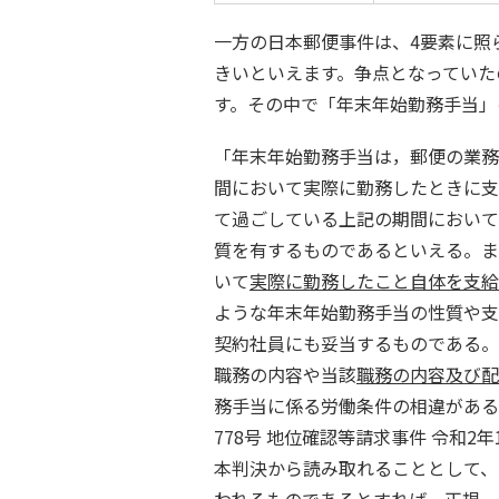
一方の日本郵便事件は、
4
要素に照
きいといえます。争点となっていた
す。その中で「年末年始勤務手当」
「年末年始勤務手当は，郵便の業務
間において実際に勤務したときに支
て過ごしている上記の期間において
質を有するものであるといえる。ま
いて
実際に勤務したこと自体を支給
ような年末年始勤務手当の性質や支
契約社員にも妥当するものである。
職務の内容や当該
職務の内容及び配
務手当に係る労働条件の相違がある
778
号 地位確認等請求事件 令和
2
年
本判決から読み取れることとして、