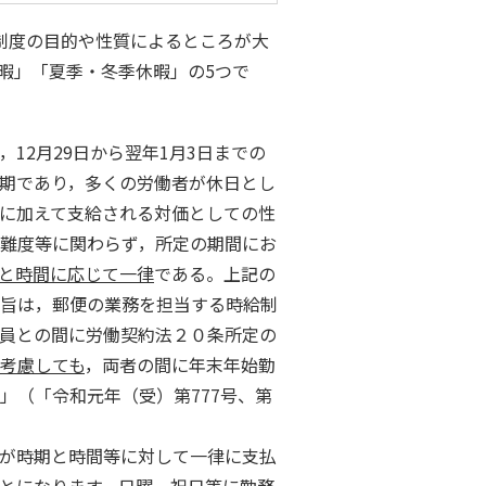
制度の目的や性質によるところが大
暇」「夏季・冬季休暇」の
5
つで
12月29日から翌年1月3日までの
期であり，多くの労働者が休日とし
に加えて支給される対価としての性
難度等に関わらず，所定の期間にお
と時間に応じて一律
である。上記の
旨は，郵便の業務を担当する時給制
員との間に労働契約法２０条所定の
考慮しても
，両者の間に年末年始勤
」（「令和元年（受）第
777
号、第
が時期と時間等に対して一律に支払