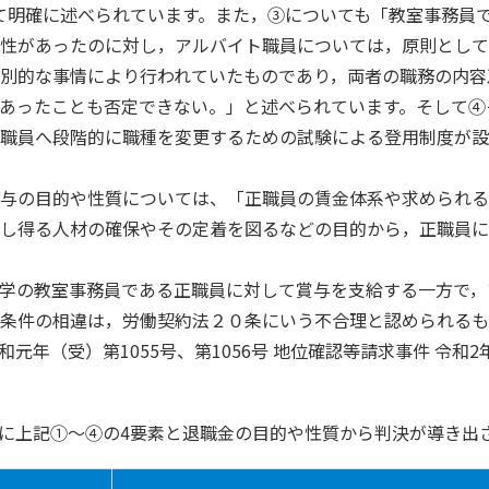
て明確に述べられています。また，③についても「教室事務員
性があったのに対し，アルバイト職員については，原則として
別的な事情により行われていたものであり，両者の職務の内容
あったことも否定できない。」と述べられています。そして④
職員へ段階的に職種を変更するための試験による登用制度が設
与の目的や性質については、「正職員の賃金体系や求められる
し得る人材の確保やその定着を図るなどの目的から，正職員に
学の教室事務員である正職員に対して賞与を支給する一方で，
条件の相違は，労働契約法２０条にいう不合理と認められるも
和元年（受）第
1055
号、第
1056
号 地位確認等請求事件 令和
2
に上記
①
～
④
の
4
要素と退職金の目的や性質から判決が導き出