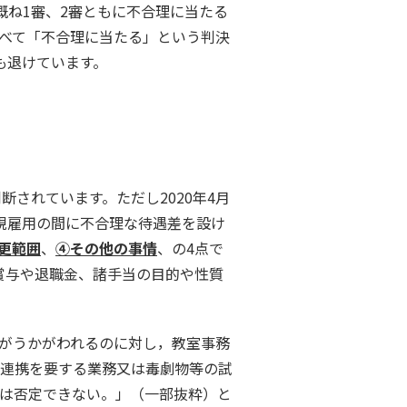
概ね1審、2審ともに不合理に当たる
べて「不合理に当たる」という判決
も退けています。
判断されています。ただし
2020
年
4
月
規雇用の間に不合理な待遇差を設け
更範囲
、
④その他の事情
、の
4
点で
賞与や退職金、諸手当の目的や性質
がうかがわれるのに対し，教室事務
連携を要する業務又は毒劇物等の試
は否定できない。」（一部抜粋）と