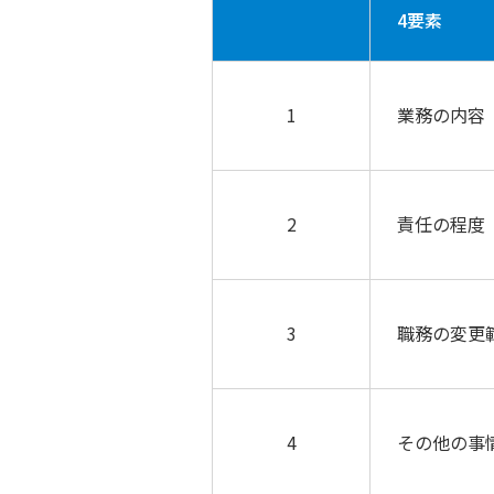
4要素
1
業務の内容
2
責任の程度
3
職務の変更
4
その他の事