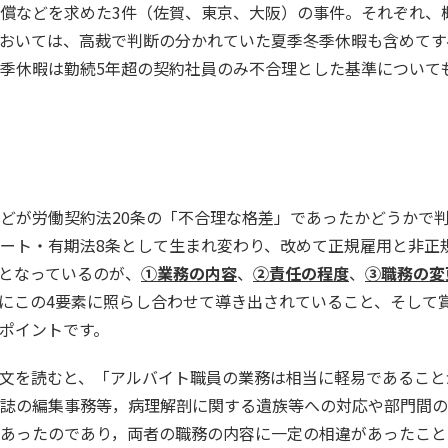
償などを求めた3件（佐賀、東京、大阪）の事件。それぞれ、
おいては、高裁で判断の分かれていた夏季冬季休暇も含めてす
季休暇は勤続5年超の契約社員のみ不合理とした基準について
どが労働契約法
20
条の「不合理な格差」であったかどうかで
ート・有期法
8
条として生まれ変わり、改めて正規雇用と非正
となっているのが、
①業務の内容
、
②責任の程度
、
③職務の変
にこの
4
要素に照らし合わせて導き出されていること、そして
ポイントです。
文を読むと、「アルバイト職員の業務は相当に軽易であること
誌の編集事務等，病理解剖に関する遺族等への対応や部門間の
あったのであり，両者の職務の内容に一定の相違があったこと