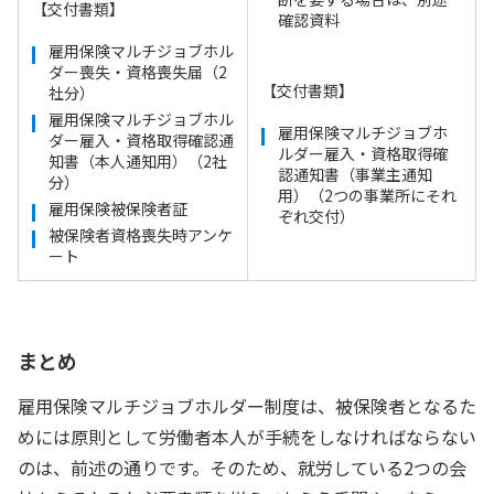
【交付書類】
確認資料
雇用保険マルチジョブホル
ダー喪失・資格喪失届（2
【交付書類】
社分）
雇用保険マルチジョブホル
雇用保険マルチジョブホ
ダー雇入・資格取得確認通
ルダー雇入・資格取得確
知書（本人通知用）（2社
認通知書（事業主通知
分）
用）（2つの事業所にそれ
雇用保険被保険者証
ぞれ交付）
被保険者資格喪失時アンケ
ート
まとめ
雇用保険マルチジョブホルダー制度は、被保険者となるた
めには原則として労働者本人が手続をしなければならない
のは、前述の通りです。そのため、就労している2つの会