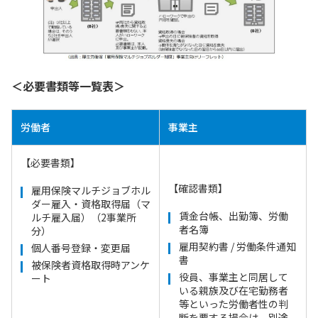
＜必要書類等一覧表＞
労働者
事業主
【必要書類】
【確認書類】
雇用保険マルチジョブホル
ダー雇入・資格取得届（マ
賃金台帳、出勤簿、労働
ルチ雇入届）（2事業所
者名簿
分）
雇用契約書 / 労働条件通知
個人番号登録・変更届
書
被保険者資格取得時アンケ
役員、事業主と同居して
ート
いる親族及び在宅勤務者
等といった労働者性の判
断を要する場合は、別途