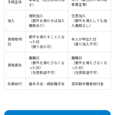
手続主体
士）
事業主等）
強制加入
任意加入
加入
（要件を満たせば加入
（要件を満たしても加
義務あり）
入義務なし）
要件を満たすこととな
資格取得
本人が申出た日
った日
日
（遡り加入不可）
（遡り加入可）
離職日
離職日
（要件を満たさなくな
（要件を満たさなくな
資格喪失
った日）
った日）
（任意脱退不可）
（任意脱退不可）
失業給付
基本手当・再就職手当
高年齢求職者給付金