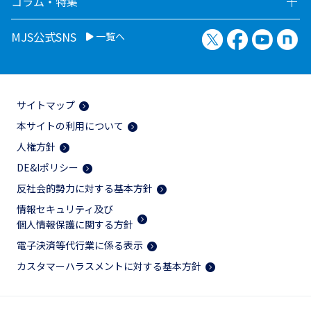
コラム・特集
X（旧Twitter）
Facebook
YouTu
no
MJS公式SNS
一覧へ
サイトマップ
本サイトの利用について
人権方針
DE&Iポリシー
反社会的勢力に対する基本方針
情報セキュリティ及び
個人情報保護に関する方針
電子決済等代行業に係る表示
カスタマーハラスメントに対する基本方針