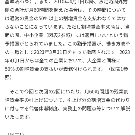
基準法37条）。また、2010年4月1日以降、法定時間外労
働の合計が月60時間を超えた場合は、その時間について
は通常の賃金の50％以上の割増賃金を支払わなくてはな
らないことになっています。ただし割増賃金率50％は、当
面の間、中小企業（図表2参照）には適用しないという猶
予措置がとられていました。この猶予措置が、働き方改革
の一環として2023年3月31日をもって撤廃されます。2023
年4月1日からは全ての企業において、大企業と同様に
50％の割増賃金の支払いが義務付けられます。（図表1参
照）
そこで今回と次回の2回にわたり、月60時間超の残業割
増賃金率の引上げについて、引上げ分の割増賃金の代わり
に付与する代替休暇制度、実務上の問題点等について解説
いたします。
（図表1）