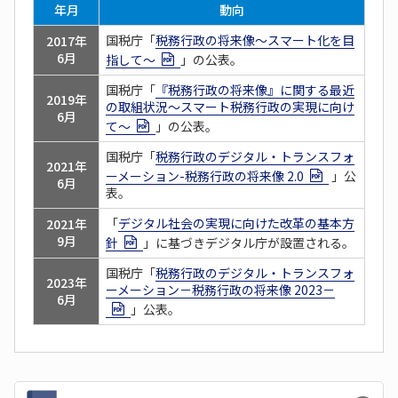
年月
動向
国税庁「
税務行政の将来像～スマート化を目
2017
年
6月
指して～
」の公表。
国税庁「
『税務行政の将来像』に関する最近
2019
年
の取組状況～スマート税務行政の実現に向け
6月
て～
」の公表。
国税庁「
税務行政のデジタル・トランスフォ
2021
年
ーメーション-税務行政の将来像 2.0
」公
6月
表。
「
デジタル社会の実現に向けた改革の基本方
2021
年
9月
針
」に基づきデジタル庁が設置される。
国税庁「
税務行政のデジタル・トランスフォ
2023
年
ーメーション－税務行政の将来像 2023－
6月
」公表。