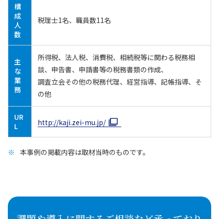
構
成
税理士1名、職員数11名
人
数
所得税、法人税、消費税、相続税等に関わる税務相
主
談、申告書、申請書等の税務書類の作成、
な
業
調査立会その他の税務代理、経営指導、記帳指導、そ
務
の他
UR
http://kaji.zei-mu.jp/
L
本事例の掲載内容は取材当時のものです。
課題や導入に関するご相談など承っており