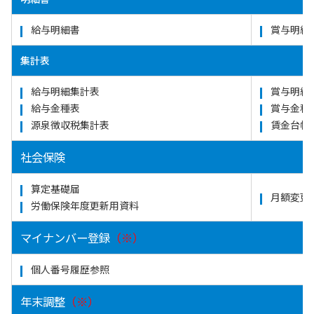
給与明細書
賞与明細
集計表
給与明細集計表
賞与明細
給与金種表
賞与金種
源泉徴収税集計表
賃金台帳
社会保険
算定基礎届
月額変更
労働保険年度更新用資料
マイナンバー登録
（※）
個人番号履歴参照
年末調整
（※）