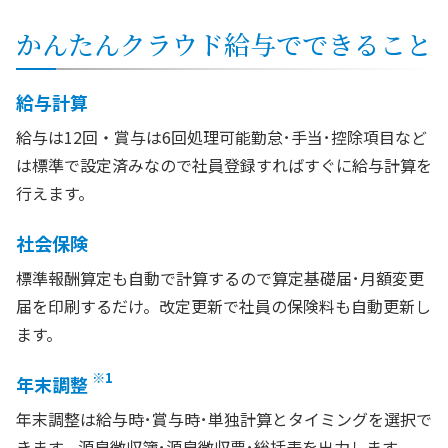
かんたんクラウド給与でできること
給与計算
給与は12回・賞与は6回処理可能勤怠･手当･控除項目など
は標準で設定済みなので社員登録すればすぐに給与計算を
行えます。
社会保険
標準報酬算定も自動で計算するので算定基礎届･月額変更
届を印刷するだけ。改定更新で社員の保険料も自動更新し
ます。
※1
年末調整
年末調整は給与時･賞与時･単独計算とタイミングを選択で
きます。源泉徴収簿･源泉徴収票･総括表を出力します。