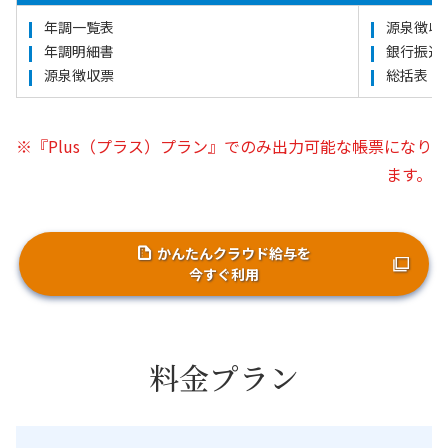
年調一覧表
源泉徴収
年調明細書
銀行振込
源泉徴収票
総括表
※『Plus（プラス）プラン』でのみ出力可能な帳票になり
ます。
かんたんクラウド給与を
今すぐ利用
料金プラン