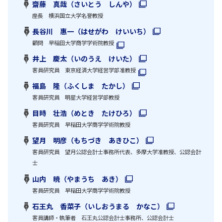
齋藤 真哉（さいとう しんや）
座長 横浜国立大学名誉教授
長谷川 惠一（はせがわ けいいち）
顧問 早稲田大学商学学術院教授
井上 慶太（いのうえ けいた）
客員研究員 東京経済大学経営学部准教授
福島 隆（ふくしま たかし）
客員研究員 明星大学経営学部教授
目時 壮浩（めとき たけひろ）
客員研究員 早稲田大学商学学術院教授
望月 明彦（もちづき あきひこ）
客員研究員 望月公認会計士事務所代表、多摩大学准教授、公認会計
士
山内 暁（やまうち あき）
客員研究員 早稲田大学商学学術院教授
石王丸 香菜子（いしおうまる かなこ）
客員講師・執筆者 石王丸公認会計士事務所、公認会計士