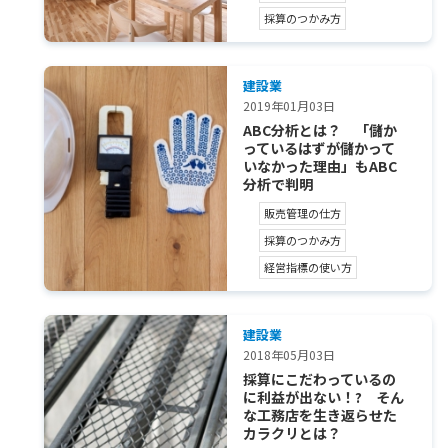
採算のつかみ方
建設業
2019年01月03日
ABC分析とは？ 「儲か
っているはずが儲かって
いなかった理由」もABC
分析で判明
販売管理の仕方
採算のつかみ方
経営指標の使い方
建設業
2018年05月03日
採算にこだわっているの
に利益が出ない！? そん
な工務店を生き返らせた
カラクリとは？