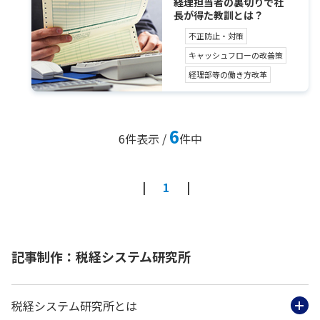
経理担当者の裏切りで社
長が得た教訓とは？
不正防止・対策
キャッシュフローの改善策
経理部等の働き方改革
6
6
件表示 /
件中
1
記事制作：税経システム研究所
税経システム研究所とは