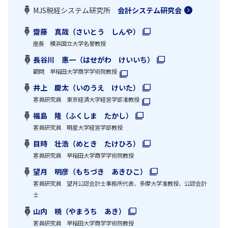
MJS税経システム研究所
会計システム研究会
齋藤 真哉（さいとう しんや）
座長 横浜国立大学名誉教授
長谷川 惠一（はせがわ けいいち）
顧問 早稲田大学商学学術院教授
井上 慶太（いのうえ けいた）
客員研究員 東京経済大学経営学部准教授
福島 隆（ふくしま たかし）
客員研究員 明星大学経営学部教授
目時 壮浩（めとき たけひろ）
客員研究員 早稲田大学商学学術院教授
望月 明彦（もちづき あきひこ）
客員研究員 望月公認会計士事務所代表、多摩大学准教授、公認会計
士
山内 暁（やまうち あき）
客員研究員 早稲田大学商学学術院教授