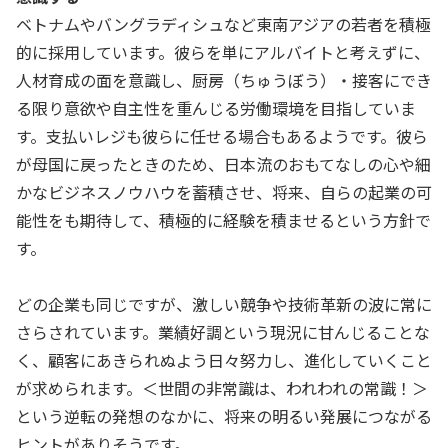
ベトナムやバングラディシュなど東南アジアの若者を積極
的に採用しています。彼らを単にアルバイトと考えずに、
人材育成の面を意識し、厨房（ちゅうぼう）・接客にでき
る限り意欲や自主性を重んじる労働環境を目指していま
す。支払いレジも彼らに任せる場合もあるようです。彼ら
が母国に戻ったときのため、日本流のおもてなしの心や細
かなビジネスノウハウを蓄積させ、将来、自らの起業の可
能性をも期待して、積極的に経験を積ませるという方針で
す。
どの企業も同じですが、激しい競争や技術革新の波に常に
さらされています。業績好調という現況に甘んじることな
く、顧客にあきられぬよう日々努力し、進化していくこと
が求められます。＜世間の非常識は、われわれの常識！＞
という逆転の発想のなかに、将来の明るい発展につながる
ヒントがありそうです。