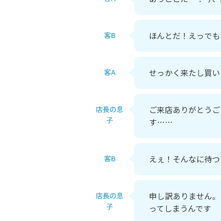
ほんとだ！えっでも
客B
せっかく来たし買い
客A
ご来店ありがとうご
店長の息
子
す……
えぇ！そんなに待つ
客B
申し訳ありません。
店長の息
子
ってしまうんです