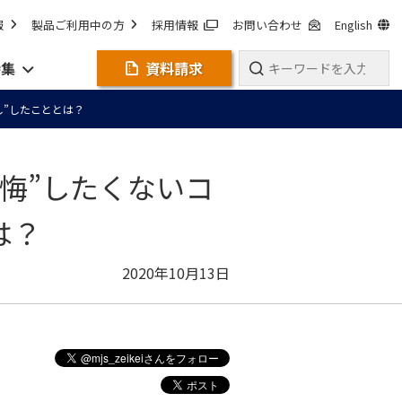
報
製品ご利用中の方
採用情報
お問い合わせ
English
特集
資料請求
し”したこととは？
悔”したくないコ
は？
2020年10月13日