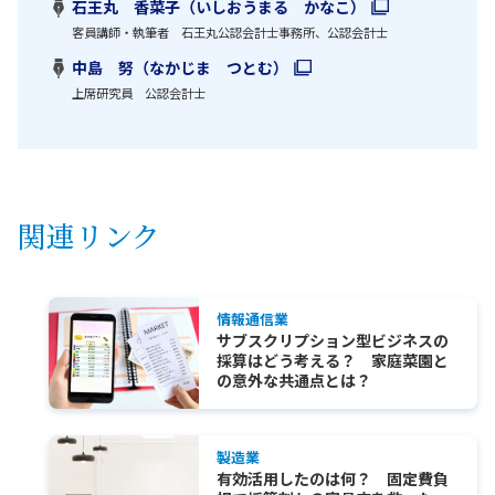
石王丸 香菜子（いしおうまる かなこ）
客員講師・執筆者 石王丸公認会計士事務所、公認会計士
中島 努（なかじま つとむ）
上席研究員 公認会計士
関連リンク
情報通信業
サブスクリプション型ビジネスの
採算はどう考える？ 家庭菜園と
の意外な共通点とは？
製造業
有効活用したのは何？ 固定費負