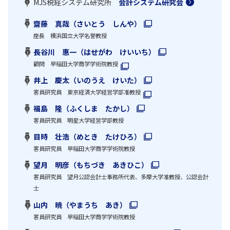
MJS税経システム研究所
会計システム研究会
齋藤 真哉（さいとう しんや）
座長 横浜国立大学名誉教授
長谷川 惠一（はせがわ けいいち）
顧問 早稲田大学商学学術院教授
井上 慶太（いのうえ けいた）
客員研究員 東京経済大学経営学部准教授
福島 隆（ふくしま たかし）
客員研究員 明星大学経営学部教授
目時 壮浩（めとき たけひろ）
客員研究員 早稲田大学商学学術院教授
望月 明彦（もちづき あきひこ）
客員研究員 望月公認会計士事務所代表、多摩大学准教授、公認会計
士
山内 暁（やまうち あき）
客員研究員 早稲田大学商学学術院教授