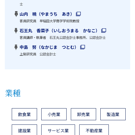
士
山内 暁（やまうち あき）
客員研究員 早稲田大学商学学術院教授
石王丸 香菜子（いしおうまる かなこ）
客員講師・執筆者 石王丸公認会計士事務所、公認会計士
中島 努（なかじま つとむ）
上席研究員 公認会計士
業種
飲食業
小売業
卸売業
製造業
建設業
サービス業
不動産業