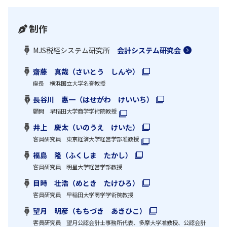
制作
MJS税経システム研究所
会計システム研究会
齋藤 真哉（さいとう しんや）
座長 横浜国立大学名誉教授
長谷川 惠一（はせがわ けいいち）
顧問 早稲田大学商学学術院教授
井上 慶太（いのうえ けいた）
客員研究員 東京経済大学経営学部准教授
福島 隆（ふくしま たかし）
客員研究員 明星大学経営学部教授
目時 壮浩（めとき たけひろ）
客員研究員 早稲田大学商学学術院教授
望月 明彦（もちづき あきひこ）
客員研究員 望月公認会計士事務所代表、多摩大学准教授、公認会計