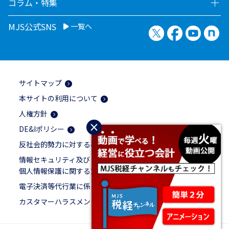
コラム・特集
MJS公式SNS
一覧へ
X（旧Twitter）
Facebook
YouTu
no
サイトマップ
本サイトの利用について
人権方針
×
DE&Iポリシー
反社会的勢力に対する基本方針
情報セキュリティ及び
個人情報保護に関する方針
電子決済等代行業に係る表示
カスタマーハラスメントに対する基本方針