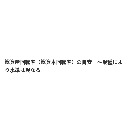
この例で考えると、総資産回転率（総資
本回転率）の高いＡ社の方が、少ない総
資産を有効に活用して効率的に売上を生
み出していると言えるね
経理部長
総資産回転率（総資本回転率）の目安 ～業種によ
り水準は異なる
総資産回転率（総資本回転率）は高い方
が望ましいということはわかったけれ
ど、当社の0.9という水準は低すぎるだろ
うか？