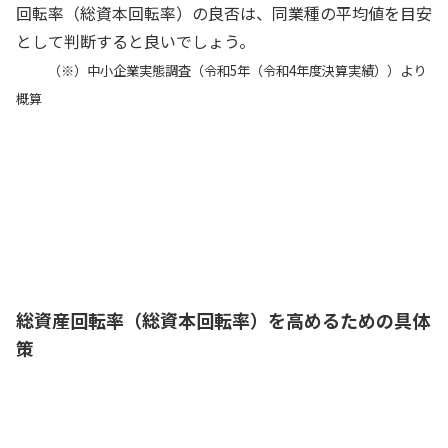
回転率（総資本回転率）の良否は、同業種の平均値を目安
として判断すると良いでしょう。
（※）中小企業実態調査（令和5年（令和4年度決算実績））より
概算
製造業の総資産回転率（総資本回転率）
の平均値と比べると、当社の総資産回転
率（総資本回転率）はやや低い水準だね
経理部長
総資産回転率（総資本回転率）を高めるための具体
策
総資産回転率（総資本回転率）を高めて