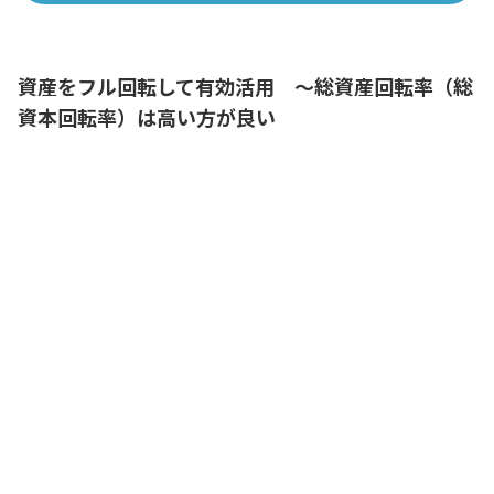
資産をフル回転して有効活用 ～総資産回転率（総
資本回転率）は高い方が良い
この決算書、ファイリングがまだでした
ね。総務部から業務用の穴あけパンチを
借りてきます
経理スタッフ
穴あけパンチを複数の部署で共用してい
るのかい？
経理部長
はい。各部署でフル回転させて、効率的