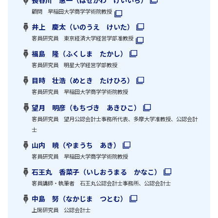
顧問 早稲田大学商学学術院教授
井上 慶太（いのうえ けいた）
客員研究員 東京経済大学経営学部准教授
福島 隆（ふくしま たかし）
客員研究員 明星大学経営学部教授
目時 壮浩（めとき たけひろ）
客員研究員 早稲田大学商学学術院教授
望月 明彦（もちづき あきひこ）
客員研究員 望月公認会計士事務所代表、多摩大学准教授、公認会計
士
山内 暁（やまうち あき）
客員研究員 早稲田大学商学学術院教授
石王丸 香菜子（いしおうまる かなこ）
客員講師・執筆者 石王丸公認会計士事務所、公認会計士
中島 努（なかじま つとむ）
上席研究員 公認会計士