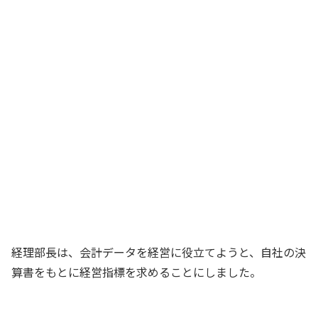
営業部が新規の顧客を獲得したそうだよ
社長
それはよかったですね！
経理部長
経理部も経営に役立つ情報を提供したい
ものだな……
経理部長
経理部長は、会計データを経営に役立てようと、自社の決
算書をもとに経営指標を求めることにしました。