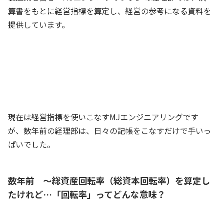
算書をもとに経営指標を算定し、経営の参考になる資料を
提供しています。
経理部の作成する資料は、経営の羅針盤
だね。総資産回転率（総資本回転率）に
関する資料は経営の効率化に役立ったよ
社長
現在は経営指標を使いこなすMJエンジニアリングです
が、数年前の経理部は、日々の記帳をこなすだけで手いっ
ぱいでした。
数年前 ～総資産回転率（総資本回転率）を算定し
たけれど…「回転率」ってどんな意味？