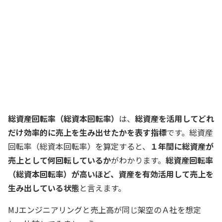
に活用しているんですよ
経理スタッフ
回転させて効率的に活用……？ 「回転
率」はそれを意味するのか
経理部長
総資産回転率（総資本回転率）
は、
総資産を活用してどれ
だけ効率的に売上を生み出せたかを表す指標
です。総資産
回転率（総資本回転率）を算定すると、
１年間に総資産が
売上として何回転しているか
がわかります。
総資産回転率
（総資本回転率）が高いほど、資産を有効活用して売上を
生み出している状態
と言えます。
MJエンジニアリングと売上高が同じ架空のＡ社を想定