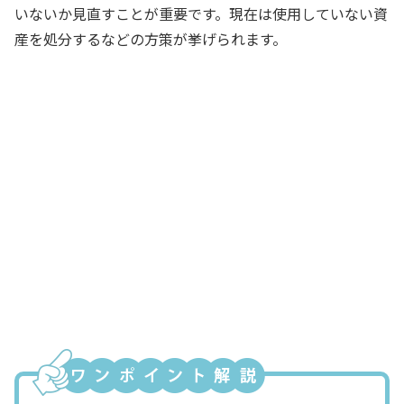
いないか見直すことが重要です。現在は使用していない資
産を処分するなどの方策が挙げられます。
当社には古い保養施設がありますね。最
近は利用する社員がめっきり減ったそう
ですよ
経理スタッフ
その資産は処分して借入を返済すること
を検討してもいいかもしれないね。総資
産回転率（総資本回転率）のデータとと
もに、社長に提案しよう
経理部長