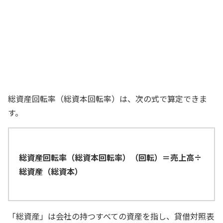
手はじめに、『総資産回転率（総資本回
転率）』を求めてみるか
法務部長
算定式を調べましょう
経理スタッフ
総資産回転率（総資本回転率）は、次の式で算定できま
す。
総資産回転率（総資本回転率）（回転）＝売上高÷
総資産（総資本）
「総資産」は会社の持つすべての資産を指し、貸借対照表