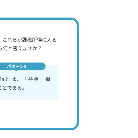
、これらが課税所得に入る
ら何と答えますか？
パターン3
得とは、「益金－損
ことである。