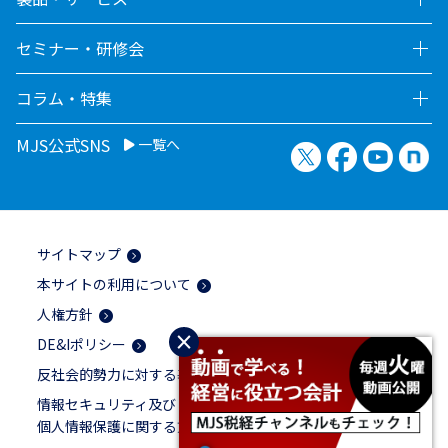
セミナー・研修会
コラム・特集
MJS公式SNS
一覧へ
X（旧Twitter）
Facebook
YouTu
no
サイトマップ
本サイトの利用について
人権方針
×
DE&Iポリシー
反社会的勢力に対する基本方針
情報セキュリティ及び
個人情報保護に関する方針