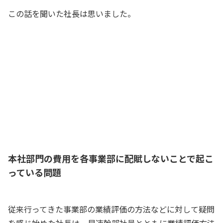
この話を聞いた社長は思いました。
二人の貯金額だけ見てたら状況を見誤っ
てしまうんだな……。親が“本社”で娘た
ちが“各事業部”、そして貯金額が“事業部
利益”だと考えれば、これってうちの会社
にもそのまま当てはまるんじゃないか？
社長
本社部門の費用を各事業部に配賦しないことで起こ
っている問題
従来行ってきた事業部の業績評価の方法などに対して疑問