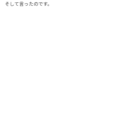
そして言ったのです。
もらっている給料はほとんど変わらない
んだから、私はとてもお姉ちゃんみたい
に貯金なんてできないよ！ 家賃や食費
を自分が負担しているかどうかで貯金で
きる額は変わってくるのに、それを全く
考えないで、ただ貯金が少ないと言われ
たって……
双子の妹
まぁ、確かにそうだわねぇ……。お姉ち
ゃんにも家賃や水道光熱費、食費なんか
を負担してもらおうかしら。そうすれば
家計も助かるし
妻