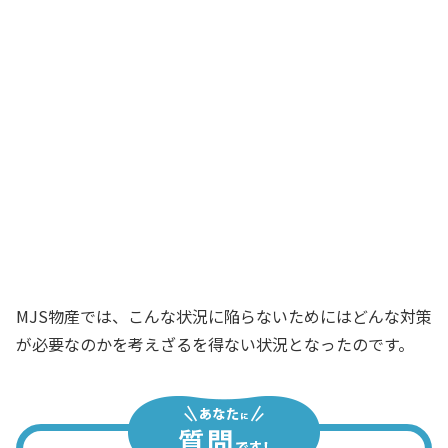
用をかけ過ぎだ！
社長
確かに両事業部とも利益が増えているの
ですが、最近は事業部から本社部門への
サポート依頼が増えるばかりで、本社部
門で負担している人件費やシステム開発
費、広告宣伝費などの費用がかさんでい
るのです
経理部長
MJS物産では、こんな状況に陥らないためにはどんな対策
が必要なのかを考えざるを得ない状況となったのです。