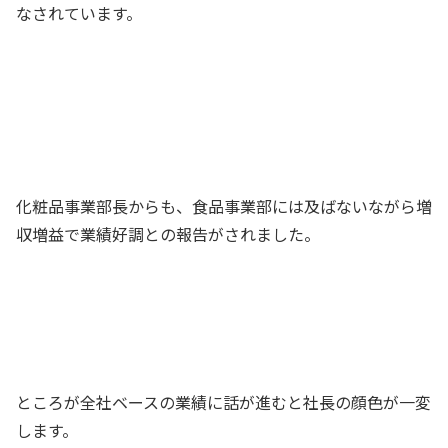
なされています。
……。その結果、売上高は前年同期比
20%増、事業部利益は30%増と、大幅な
増収増益を達成できました！
食品事業部長
化粧品事業部長からも、食品事業部には及ばないながら増
収増益で業績好調との報告がされました。
両事業部とも増収増益を達成し、頼もし
い限りだ。引き続き邁進して欲しい
社長
ところが全社ベースの業績に話が進むと社長の顔色が一変
します。