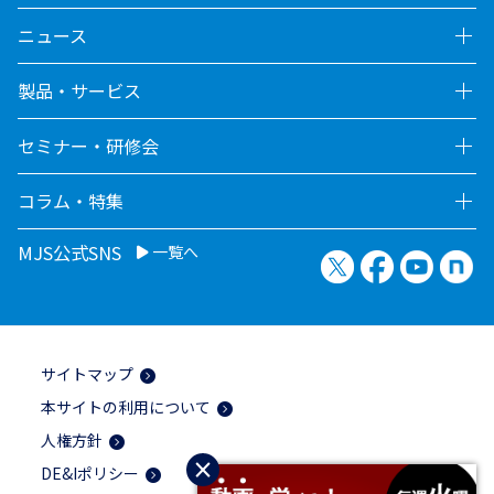
ニュース
製品・サービス
セミナー・研修会
コラム・特集
MJS公式SNS
一覧へ
X（旧Twitter）
Facebook
YouTu
no
サイトマップ
本サイトの利用について
人権方針
×
DE&Iポリシー