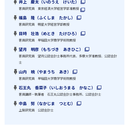
井上 慶太（いのうえ けいた）
客員研究員 東京経済大学経営学部准教授
福島 隆（ふくしま たかし）
客員研究員 明星大学経営学部教授
目時 壮浩（めとき たけひろ）
客員研究員 早稲田大学商学学術院教授
望月 明彦（もちづき あきひこ）
客員研究員 望月公認会計士事務所代表、多摩大学准教授、公認会計
士
山内 暁（やまうち あき）
客員研究員 早稲田大学商学学術院教授
石王丸 香菜子（いしおうまる かなこ）
客員講師・執筆者 石王丸公認会計士事務所、公認会計士
中島 努（なかじま つとむ）
上席研究員 公認会計士