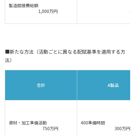
製造間接費総額
1,000万円
5
■新たな方法（活動ごとに異なる配賦基準を適用する方
法）
合計
A製品
資材・加工準備活動
400準備時間
750万円
300万円