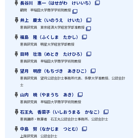
長谷川 惠一（はせがわ けいいち）
顧問 早稲田大学商学学術院教授
井上 慶太（いのうえ けいた）
客員研究員 東京経済大学経営学部准教授
福島 隆（ふくしま たかし）
客員研究員 明星大学経営学部教授
目時 壮浩（めとき たけひろ）
客員研究員 早稲田大学商学学術院教授
望月 明彦（もちづき あきひこ）
客員研究員 望月公認会計士事務所代表、多摩大学准教授、公認会計
士
山内 暁（やまうち あき）
客員研究員 早稲田大学商学学術院教授
石王丸 香菜子（いしおうまる かなこ）
客員講師・執筆者 石王丸公認会計士事務所、公認会計士
中島 努（なかじま つとむ）
上席研究員 公認会計士