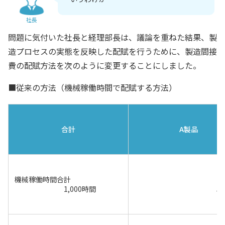
社長
問題に気付いた社長と経理部長は、議論を重ねた結果、製
造プロセスの実態を反映した配賦を行うために、製造間接
費の配賦方法を次のように変更することにしました。
■従来の方法（機械稼働時間で配賦する方法）
合計
A製品
機械稼働時間合計
1,000時間
5